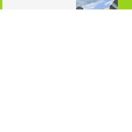
Travaux de maçonnerie
variés
Tradition Innovation Bois
spécialisée dans la
maçonnerie
et le
gros œuvre
pour répondre à
tous vos besoins en matière de
construction