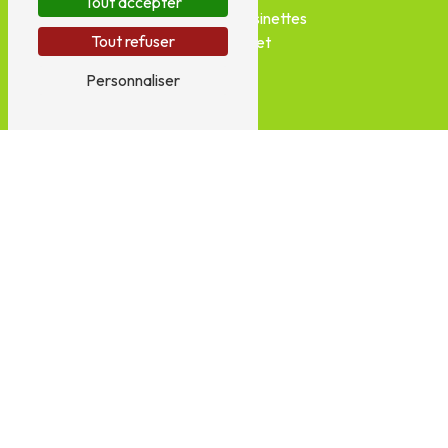
Tout accepter
9 Chemin les Raisinettes
Tout refuser
16300 Barret
Personnaliser
Téléphones
05 45 78 82 87
06 33 55 71 63
E-mail
sarltib.ab@gmail.com