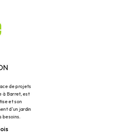
e
ON
ace de projets
 à Barret, est
tise et son
ent d'un jardin
s besoins.
ois