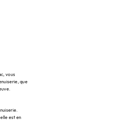
ac, vous
enuiserie, que
euve.
nuiserie.
elle est en