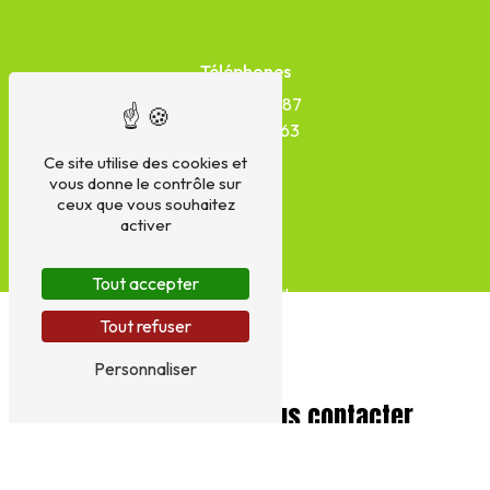
Téléphones
05 45 78 82 87
06 33 55 71 63
Ce site utilise des cookies et
vous donne le contrôle sur
ceux que vous souhaitez
activer
E-mail
Tout accepter
sarltib.ab@gmail.com
Tout refuser
Personnaliser
N'hésitez pas à nous contacter